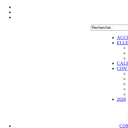
ACC
ELL
CAL
CON
2026
COM