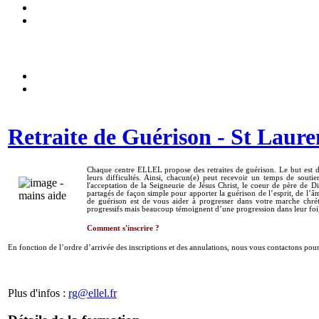
Retraite de Guérison - St Lauren
Chaque centre ELLEL propose des retraites de guérison. Le but est d’
leurs difficultés. Ainsi, chacun(e) peut recevoir un temps de sout
l'acceptation de la Seigneurie de Jésus Christ, le coeur de père de Di
partagés de façon simple pour apporter la guérison de l’esprit, de l’âme
de guérison est de vous aider à progresser dans votre marche chrét
progressifs mais beaucoup témoignent d’une progression dans leur foi, 
Comment s'inscrire ?
En fonction de l’ordre d’arrivée des inscriptions et des annulations, nous vous contactons pour v
Plus d'infos :
rg@ellel.fr