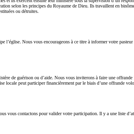
 et ils exercent ensuite leur ministère sous la supervision d’un respons
tion selon les principes du Royaume de Dieu. Ils travaillent en binôm
stituées ou détruites.
ipe l’église. Nous vous encourageons à ce titre à informer votre pasteur de
stère de guérison ou d’aide. Nous vous inviterons à faire une offrande li
e locale peut participer financièrement par le biais d’une offrande volo
ous vous contactons pour valider votre participation. Il y a une liste d’a