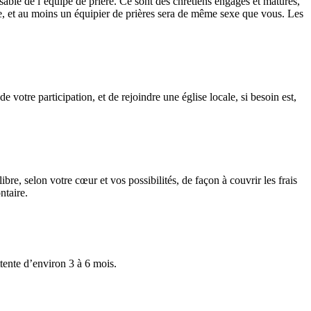
able de l’équipe de prière. Ce sont des chrétiens engagés et matures,
e, et au moins un équipier de prières sera de même sexe que vous. Les
 votre participation, et de rejoindre une église locale, si besoin est,
bre, selon votre cœur et vos possibilités, de façon à couvrir les frais
ntaire.
ttente d’environ 3 à 6 mois.