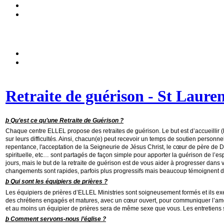
Retraite de guérison - St Lauren
þ Qu’est ce qu’une Retraite de Guérison ?
Chaque centre ELLEL propose des retraites de guérison. Le but est d’accueillir 
sur leurs difficultés. Ainsi, chacun(e) peut recevoir un temps de soutien person
repentance, l'acceptation de la Seigneurie de Jésus Christ, le cœur de père de Dieu
spirituelle, etc… sont partagés de façon simple pour apporter la guérison de l’espr
jours, mais le but de la retraite de guérison est de vous aider à progresser dans
changements sont rapides, parfois plus progressifs mais beaucoup témoignent d’u
þ Qui sont les équipiers de prières ?
Les équipiers de prières d’ELLEL Ministries sont soigneusement formés et ils exe
des chrétiens engagés et matures, avec un cœur ouvert, pour communiquer l’amour
et au moins un équipier de prières sera de même sexe que vous. Les entretiens son
þ Comment servons-nous l’église ?